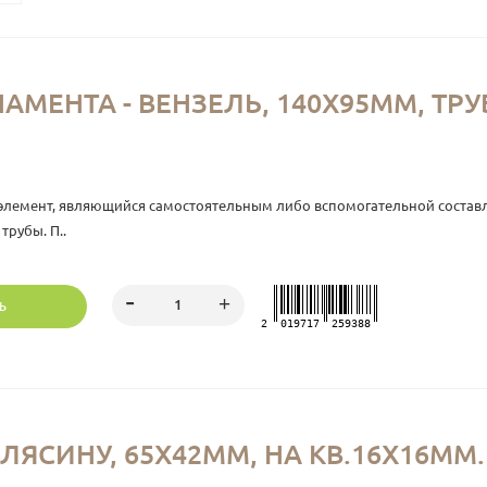
МЕНТА - ВЕНЗЕЛЬ, 140Х95ММ, ТРУБ
 элемент, являющийся самостоятельным либо вспомогательной соста
трубы. П..
Ь
2
019717
259388
ЛЯСИНУ, 65Х42ММ, НА КВ.16Х16ММ. 