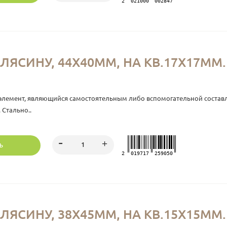
2
021000
002847
ЛЯСИНУ, 44Х40ММ, НА КВ.17Х17ММ. 
элемент, являющийся самостоятельным либо вспомогательной состав
 Стально..
Ь
2
019717
259050
ЛЯСИНУ, 38Х45ММ, НА КВ.15Х15ММ. 