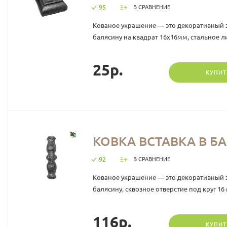
95
В СРАВНЕНИЕ
Кованое украшение — это декоративный 
балясину на квадрат 16х16мм, стальное лит
25р.
КУПИТ
КОВКА ВСТАВКА В БА
92
В СРАВНЕНИЕ
Кованое украшение — это декоративный 
балясину, сквозное отверстие под круг 16 
116р.
КУПИТ