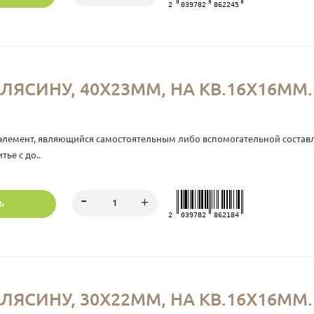
2
039782
862245
ЛЯСИНУ, 40Х23ММ, НА КВ.16Х16ММ.
элемент, являющийся самостоятельным либо вспомогательной состав
ье с до..
Ь
2
039782
862184
ЛЯСИНУ, 30Х22ММ, НА КВ.16Х16ММ. 