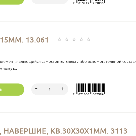
2
019717
259036
15ММ. 13.061
элемент, являющийся самостоятельным либо вспомогательной состав
мному к..
Ь
2
021000
002984
 НАВЕРШИЕ, КВ.30Х30Х1ММ. 3113