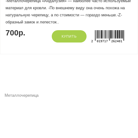
-Металлочерепица «Андалузия» — наиболее часто используемый
материал для кровли. -По внешнему виду она очень похожа на
натуральную черепицу, а по стоимости — гораздо меньше.-Z-
образный замок и лепесток..
700р.
КУПИТЬ
2
019717
262401
Металлочерепица