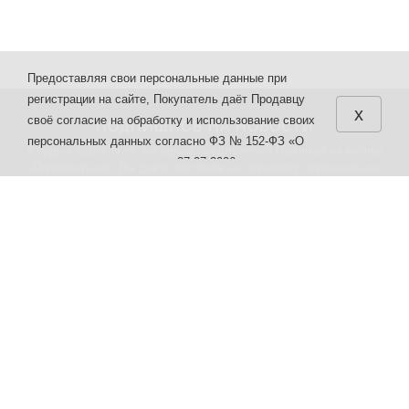
Предоставляя свои персональные данные при
регистрации на сайте, Покупатель даёт Продавцу
x
своё согласие на обработку и использование своих
ПОДПИШИСЬ НА НОВОСТИ
персональных данных согласно ФЗ № 152-ФЗ «О
и будь в курсе всех выгодных предложений Нажимая на кнопку
персональных данных» от 27.07.2006 г. различными
«Подписаться», Вы даете
согласие на обработку персональных
способами в целях, указанных в настоящих
данных.
Правилах.
КАТАЛОГ
О НАС
1. Строительные материалы
Условия соглашения