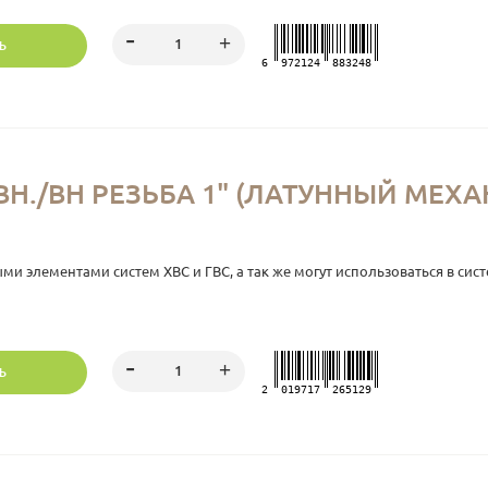
Ь
6
972124
883248
Н./ВН РЕЗЬБА 1" (ЛАТУННЫЙ МЕХА
 элементами систем ХВС и ГВС, а так же могут использоваться в сист
Ь
2
019717
265129