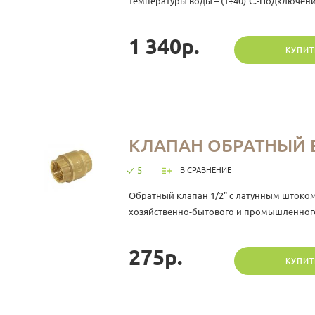
температуры воды – (1÷40)°С.-Подключение
1 340р.
КУПИТ
КЛАПАН ОБРАТНЫЙ В
5
В СРАВНЕНИЕ
Обратный клапан 1/2" с латунным штоком
хозяйственно-бытового и промышленного
275р.
КУПИТ