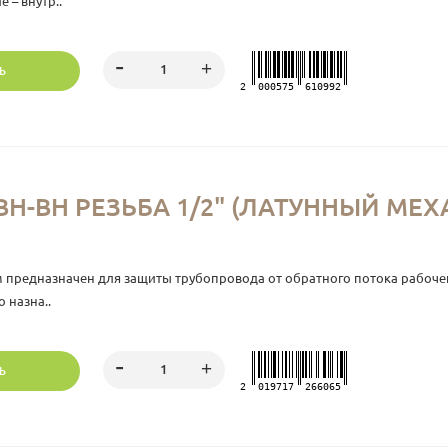
 – внутр..
Ь
2
000575
610992
Н-ВН РЕЗЬБА 1/2" (ЛАТУННЫЙ МЕХ
 предназначен для защиты трубопровода от обратного потока рабочей
 назна..
Ь
2
019717
266065