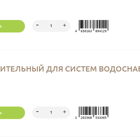
Ь
4
650163
894129
ТЕЛЬНЫЙ ДЛЯ СИСТЕМ ВОДОСНАБ., 
Ь
2
202568
533305