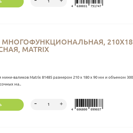
Ь
4
630031
751747
) МНОГОФУНКЦИОНАЛЬНАЯ, 210Х18
СНАЯ, MATRIХ
и мини-валиков Matrix 81485 размером 210 х 180 х 90 мм и объемом 
сочных ма..
Ь
4
606800
099037