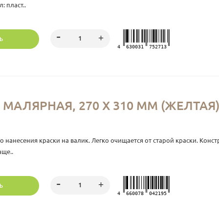
 пласт..
Ь
4
630031
752713
МАЛЯРНАЯ, 270 Х 310 ММ (ЖЕЛТАЯ),
анесения краски на валик. Легко очищается от старой краски. Конст
ще..
Ь
4
660078
042195