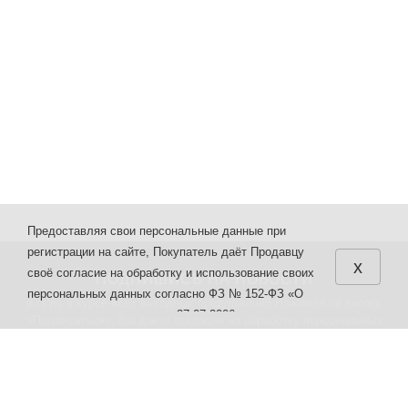
Предоставляя свои персональные данные при
регистрации на сайте, Покупатель даёт Продавцу
x
своё согласие на обработку и использование своих
ПОДПИШИСЬ НА НОВОСТИ
персональных данных согласно ФЗ № 152-ФЗ «О
и будь в курсе всех выгодных предложений Нажимая на кнопку
персональных данных» от 27.07.2006 г. различными
«Подписаться», Вы даете
согласие на обработку персональных
способами в целях, указанных в настоящих
данных.
Правилах.