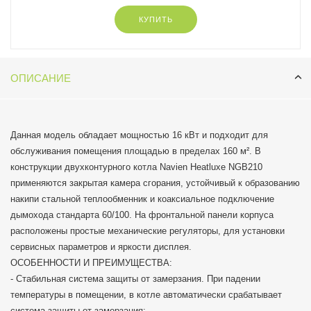
- Стабильная система защиты от замерзания. При падении
КУПИТЬ
температуры в помещении, в котле автоматически срабатывает
система защиты от замерзания;
- Теплообменник из нержавеющей стали;
- Безопасная и безупречная работа котла при частых колебаниях
ОПИСАНИЕ
напряжения в электросети;
- Возможность пользоваться отоплением и горячей водой при
низком входном давлении газа в системе газопровода;
- Возможность пользоваться горячей водой при низком входящем
Данная модель обладает мощностью 16 кВт и подходит для
давлении воды в системе водопровода;
обслуживания помещения площадью в пределах 160 м². В
конструкции двухконтурного котла Navien Heatluxe NGB210
Мощность, кВт 16
применяются закрытая камера сгорания, устойчивый к образованию
Рекомендуемая площадь до, м2 160
накипи стальной теплообменник и коаксиальное подключение
Способ установки настенный
дымохода стандарта 60/100. На фронтальной панели корпуса
расположены простые механические регуляторы, для установки
сервисных параметров и яркости дисплея.
ОСОБЕННОСТИ И ПРЕИМУЩЕСТВА:
- Стабильная система защиты от замерзания. При падении
температуры в помещении, в котле автоматически срабатывает
система защиты от замерзания;