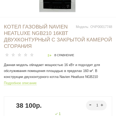
КОТЕЛ ГАЗОВЫЙ NAVIEN
Модель:
ОЧР00017748
HEATLUXE NGB210 16КВТ
ДВУХКОНТУРНЫЙ C ЗАКРЫТОЙ КАМЕРОЙ
СГОРАНИЯ
В СРАВНЕНИЕ
Данная модель обладает мощностью 16 кВт и подходит для
обслуживания помещения площадью в пределах 160 м². В
конструкции двухконтурного котла Navien Heatluxe NGB210
применяются закрытая камера сгорания, устойчивый к образованию
Подробное описание
накипи стальной теплообменник и коаксиальное подключение
дымохода стандарта 60/100. На фронтальной панели корпуса
расположены простые механические регуляторы, для установки
38 100р.
сервисных параметров и яркости дисплея.
ОСОБЕННОСТИ И ПРЕИМУЩЕСТВА:
1