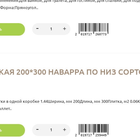
менения:Для ванной, Для туалета, Для гостиной, Для спальни, Для 
ьФорма:Прямоугол..
Ь
2
019717
260773
Я 200*300 НАВАРРА ПО НИЗ СОРТОВ
и в одной коробке 1.44Ширина, мм 200Длина, мм 300Плитка, м2 0.06Ко
ллет..
Ь
2
019717
259449