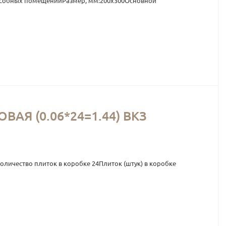
подсобных помещенийРазмер, мм:200х300Основной
АЯ (0.06*24=1.44) ВКЗ
личество плиток в коробке 24Плиток (штук) в коробке