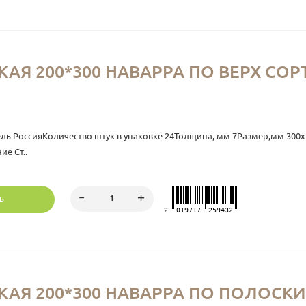
Я 200*300 НАВАРРА ПО ВЕРХ СОРТО
ель РоссияКоличество штук в упаковке 24Толщина, мм 7Размер,мм 30
ие Ст..
Ь
2
019717
259432
Я 200*300 НАВАРРА ПО ПОЛОСКИ С