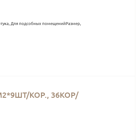
артука, Для подсобных помещенийРазмер,
2*9ШТ/КОР., 36КОР/