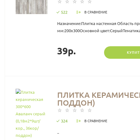
522
В СРАВНЕНИЕ
Назначение:Плитка настенная Область пр
мм:200х300Основной цвет:СерыйТематика
39р.
КУПИТ
ПЛИТКА КЕРАМИЧЕСКА
ПОДДОН)
324
В СРАВНЕНИЕ
..