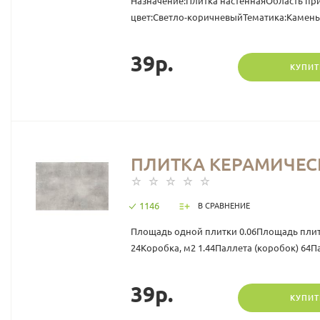
Назначение:Плитка настеннаяОбласть при
цвет:Светло-коричневыйТематика:Камен
39р.
КУПИТ
ПЛИТКА КЕРАМИЧЕСКА
1146
В СРАВНЕНИЕ
Площадь одной плитки 0.06Площадь плитк
24Коробка, м2 1.44Паллета (коробок) 64Па
39р.
КУПИТ