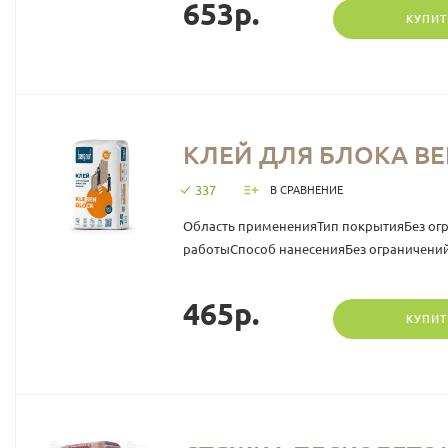
653р.
КУПИТ
КЛЕЙ ДЛЯ БЛОКА BER
337
В СРАВНЕНИЕ
Область примененияТип покрытияБез ог
работыСпособ нанесенияБез ограничений
465р.
КУПИТ