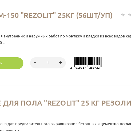
150 "REZOLIT" 25КГ (56ШТ/УП)
нутренних и наружных работ по монтажу и кладки из всех видов кер
 ..
Ь
2
019717
259722
ЛЯ ПОЛА "REZOLIT" 25 КГ РЕЗОЛИТ
на для предварительного выравнивания бетонных и цементно-песчан
ышленных ..