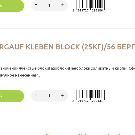
Ь
2
019717
260186
GAUF KLEBEN BLOСK (25КГ)/56 БЕР
раниченийЯчеистые блокиГазоблокиПеноблокиСиликатный кирпичСф
Ручное нанесениеМ..
Ь
2
019717
260131