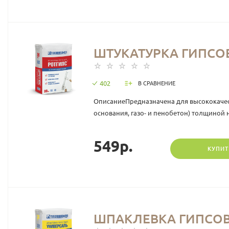
ШТУКАТУРКА ГИПСОВ
402
В СРАВНЕНИЕ
ОписаниеПредназначена для высококачес
основания, газо- и пенобетон) толщиной 
549р.
КУПИТ
ШПАКЛЕВКА ГИПСОВА