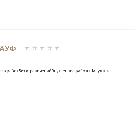
ГАУФ
ера работБез ограниченийВнутренние работыНаружные