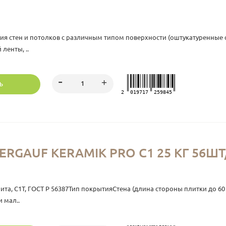
 стен и потолков с различным типом поверхности (оштукатуренные ос
ленты, ..
Ь
2
019717
259845
RGAUF KERAMIK PRO С1 25 КГ 56Ш
та, С1Т, ГОСТ Р 56387Тип покрытияСтена (длина стороны плитки до 60
 мал..