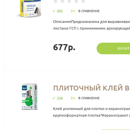
395
В СРАВНЕНИЕ
ОписаниеПредназначена для выравнивания
листами ГСП с применением армирующей 
677р.
КУПИТ
ПЛИТОЧНЫЙ КЛЕЙ BE
338
В СРАВНЕНИЕ
Клей усиленный для плитки и керамограни
крупноформатная плитка*Керамогранит и