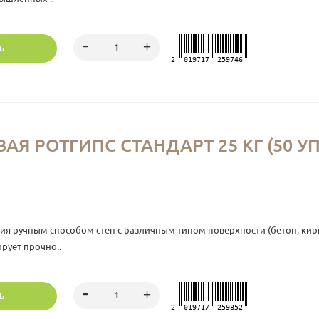
Ь
2
019717
259746
АЯ РОТГИПС СТАНДАРТ 25 КГ (50 
 ручным способом стен с различным типом поверхности (бетон, кирпи
рует прочно..
Ь
2
019717
259852