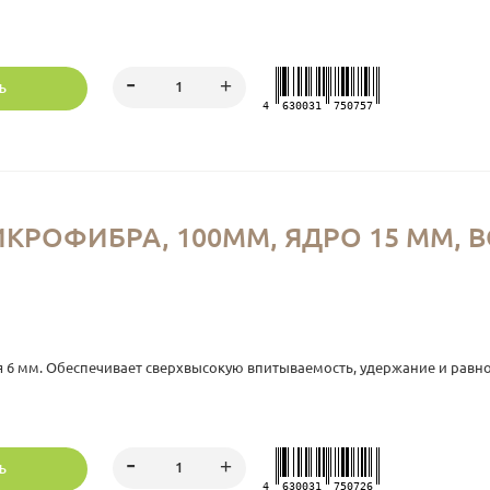
Ь
4
630031
750757
РОФИБРА, 100ММ, ЯДРО 15 ММ, ВО
еля 6 мм. Обеспечивает сверхвысокую впитываемость, удержание и рав
Ь
4
630031
750726