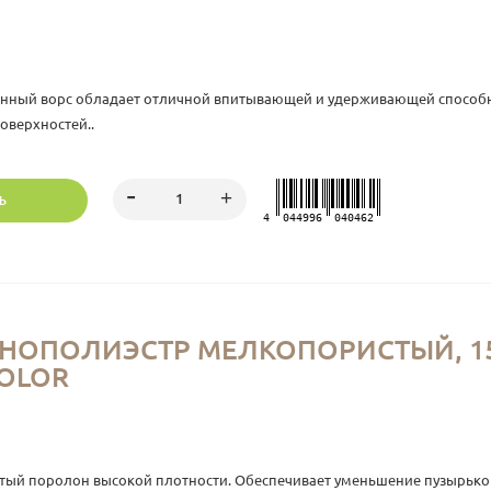
енный ворс обладает отличной впитывающей и удерживающей способн
оверхностей..
Ь
4
044996
040462
НОПОЛИЭСТР МЕЛКОПОРИСТЫЙ, 150
COLOR
стый поролон высокой плотности. Обеспечивает уменьшение пузырьков 