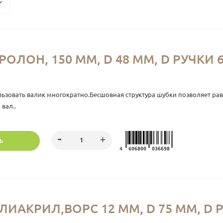
ОЛОН, 150 ММ, D 48 ММ, D РУЧКИ 
ьзовать валик многократно.Бесшовная структура шубки позволяет ра
вал..
Ь
4
606800
036698
ИАКРИЛ,ВОРС 12 ММ, D 75 ММ, D 