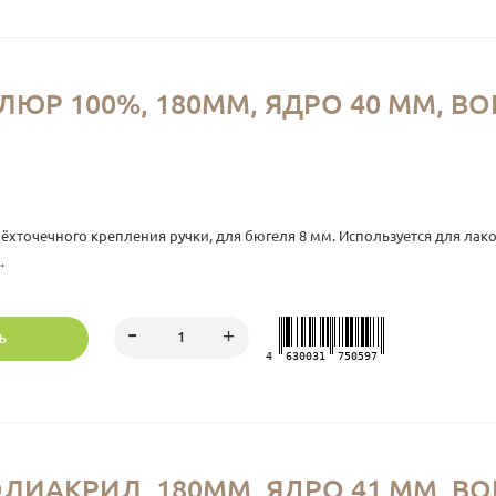
Р 100%, 180ММ, ЯДРО 40 ММ, ВОР
рёхточечного крепления ручки, для бюгеля 8 мм. Используется для лако
.
Ь
4
630031
750597
ИАКРИЛ, 180ММ, ЯДРО 41 ММ, ВОРС