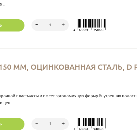
 ..
Ь
4
630031
750665
150 ММ, ОЦИНКОВАННАЯ СТАЛЬ, D Р
прочной пластмассы и имеет эргономичную форму.Внутренняя полость
ищен..
Ь
4
680031
530606