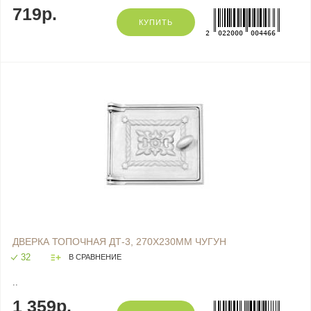
719р.
КУПИТЬ
2
022000
004466
ДВЕРКА ТОПОЧНАЯ ДТ-3, 270Х230ММ ЧУГУН
32
В СРАВНЕНИЕ
..
1 359р.