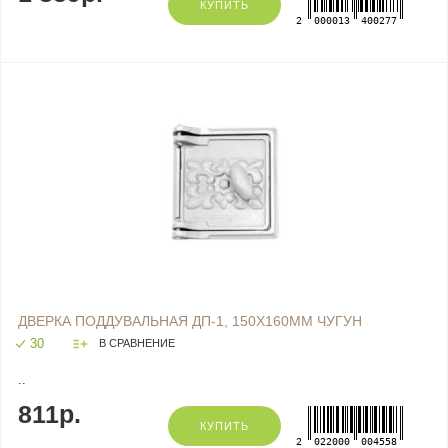
КУПИТЬ
2
000013
400277
ДВЕРКА ПОДДУВАЛЬНАЯ ДП-1, 150Х160ММ ЧУГУН
30
В СРАВНЕНИЕ
..
811р.
КУПИТЬ
2
022000
004558