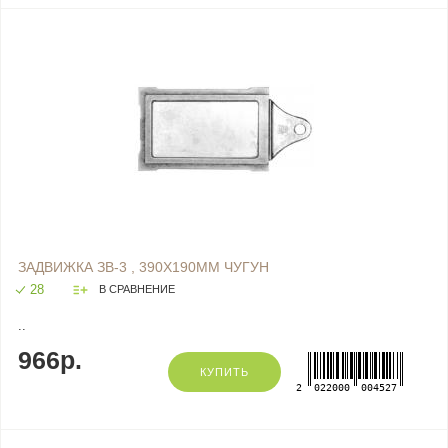
ЗАДВИЖКА ЗВ-3 , 390Х190ММ ЧУГУН
28
В СРАВНЕНИЕ
..
966р.
КУПИТЬ
2
022000
004527