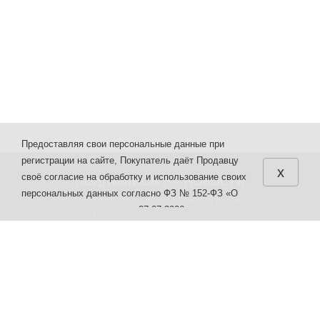
Предоставляя свои персональные данные при
регистрации на сайте, Покупатель даёт Продавцу
x
своё согласие на обработку и использование своих
ПОДПИШИСЬ НА НОВОСТИ
персональных данных согласно ФЗ № 152-ФЗ «О
и будь в курсе всех выгодных предложений Нажимая на кнопку
персональных данных» от 27.07.2006 г. различными
«Подписаться», Вы даете
согласие на обработку персональных
способами в целях, указанных в настоящих
данных.
Правилах.